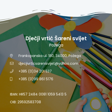
Dječji vrtić Šareni svijet
Požega
Frankopanska ul. 180, 34000, Požega
djecjivrticsarenisvijet@yahoo.com
+385 (0)34 201 537
+385 (0)99 861 5176
IBAN: HR57 2484 0081 1059 5413 5
OIB: 29592583708