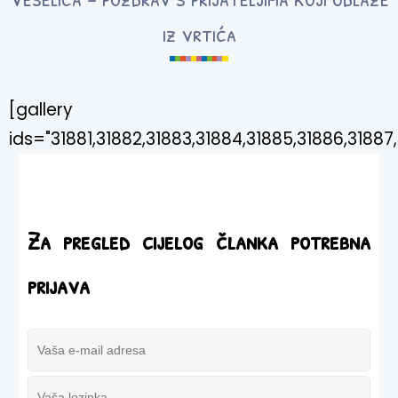
iz vrtića
[gallery
ids="31881,31882,31883,31884,31885,31886,31887,3
Za pregled cijelog članka potrebna
prijava