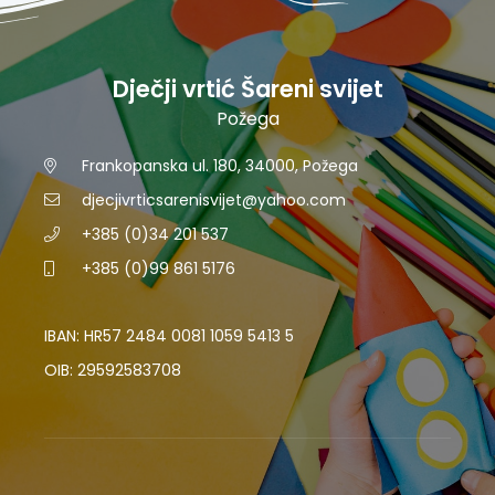
Dječji vrtić Šareni svijet
Požega
Frankopanska ul. 180, 34000, Požega
djecjivrticsarenisvijet@yahoo.com
+385 (0)34 201 537
+385 (0)99 861 5176
IBAN: HR57 2484 0081 1059 5413 5
OIB: 29592583708