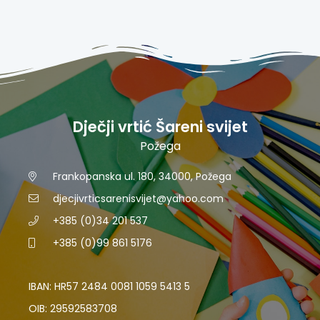
Dječji vrtić Šareni svijet
Požega
Frankopanska ul. 180, 34000, Požega
djecjivrticsarenisvijet@yahoo.com
+385 (0)34 201 537
+385 (0)99 861 5176
IBAN: HR57 2484 0081 1059 5413 5
OIB: 29592583708