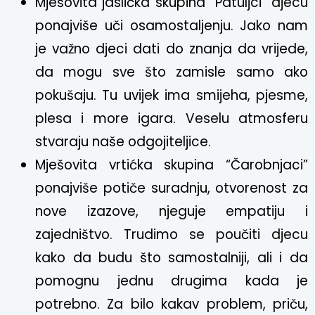
Mješovita jaslička skupina “Patuljci” djecu
ponajviše uči osamostaljenju. Jako nam
je važno djeci dati do znanja da vrijede,
da mogu sve što zamisle samo ako
pokušaju. Tu uvijek ima smijeha, pjesme,
plesa i more igara. Veselu atmosferu
stvaraju naše odgojiteljice.
Mješovita vrtićka skupina “Čarobnjaci”
ponajviše potiče suradnju, otvorenost za
nove izazove, njeguje empatiju i
zajedništvo. Trudimo se poučiti djecu
kako da budu što samostalniji, ali i da
pomognu jednu drugima kada je
potrebno. Za bilo kakav problem, priču,