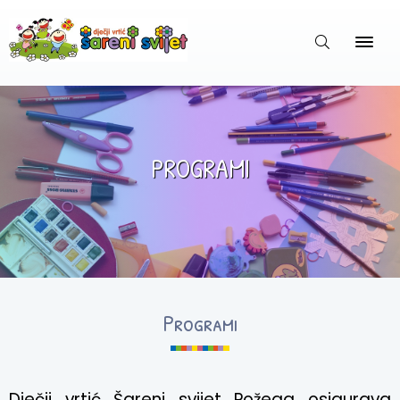
PROGRAMI
Programi
Dječji vrtić
Šareni svijet Požega
osigurava