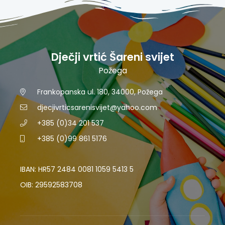
Dječji vrtić Šareni svijet
Požega
Frankopanska ul. 180, 34000, Požega
djecjivrticsarenisvijet@yahoo.com
+385 (0)34 201 537
+385 (0)99 861 5176
IBAN: HR57 2484 0081 1059 5413 5
OIB: 29592583708