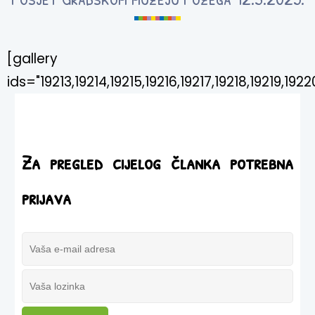
[gallery
ids="19213,19214,19215,19216,19217,19218,19219,19220
Za pregled cijelog članka potrebna
prijava