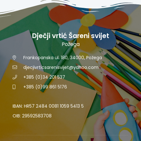
Dječji vrtić Šareni svijet
Požega
Frankopanska ul. 180, 34000, Požega
djecjivrticsarenisvijet@yahoo.com
+385 (0)34 201 537
+385 (0)99 861 5176
IBAN: HR57 2484 0081 1059 5413 5
OIB: 29592583708