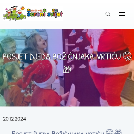
POSJET DJEDA BOŽIĆNJAKA VRTIĆU 🤫
🎁
20.12.2024
Posjet Djeda Božićnjaka vrtiću 🤫🎁