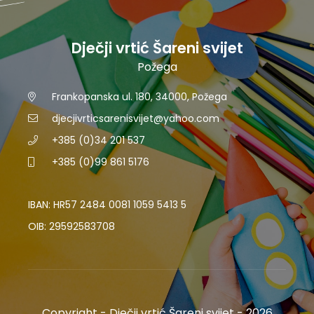
Dječji vrtić Šareni svijet
Požega
Frankopanska ul. 180, 34000, Požega
djecjivrticsarenisvijet@yahoo.com
+385 (0)34 201 537
+385 (0)99 861 5176
IBAN: HR57 2484 0081 1059 5413 5
OIB: 29592583708
Copyright - Dječji vrtić Šareni svijet - 2026