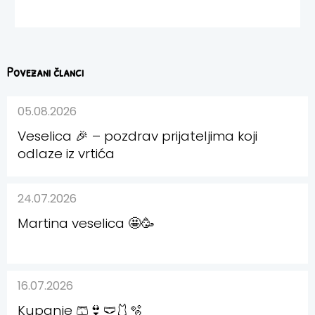
Povezani članci
05.08.2026
Veselica 🎉 – pozdrav prijateljima koji
odlaze iz vrtića
24.07.2026
Martina veselica 🤩🥳
16.07.2026
Kupanje 🩳👙🩲🩱🫧