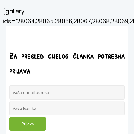
[gallery
ids="28064,28065,28066,28067,28068,28069,28
Za pregled cijelog članka potrebna
prijava
Prijava