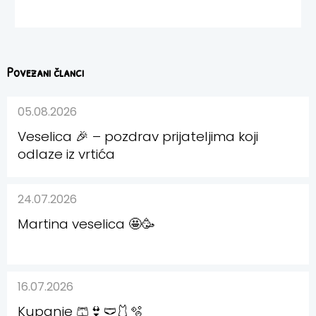
Povezani članci
05.08.2026
Veselica 🎉 – pozdrav prijateljima koji
odlaze iz vrtića
24.07.2026
Martina veselica 🤩🥳
16.07.2026
Kupanje 🩳👙🩲🩱🫧