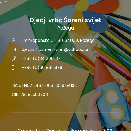
Dječji vrtić Šareni svijet
Požega
Frankopanska ul. 180, 34000, Požega
djecjivrticsarenisvijet@yahoo.com
+385 (0)34 201 537
+385 (0)99 861 5176
IBAN: HR57 2484 0081 1059 5413 5
OIB: 29592583708
Copyright - Dječji vrtić Šareni svijet - 2026