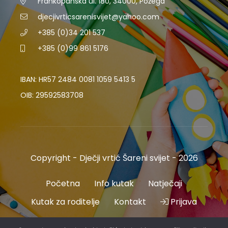
Frankopanska ul. 180, 34000, Požega
djecjivrticsarenisvijet@yahoo.com
+385 (0)34 201 537
+385 (0)99 861 5176
IBAN: HR57 2484 0081 1059 5413 5
OIB: 29592583708
Copyright - Dječji vrtić Šareni svijet - 2026
Početna
Info kutak
Natječaji
Kutak za roditelje
Kontakt
Prijava