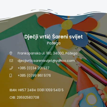
Dječji vrtić Šareni svijet
Požega
Frankopanska ul. 180, 34000, Požega
djecjivrticsarenisvijet@yahoo.com
+385 (0)34 201 537
+385 (0)99 861 5176
IBAN: HR57 2484 0081 1059 5413 5
OIB: 29592583708