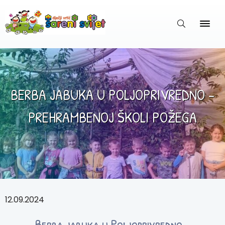
BERBA JABUKA U POLJOPRIVREDNO –
PREHRAMBENOJ ŠKOLI POŽEGA
12.09.2024
Berba jabuka u Poljoprivredno –