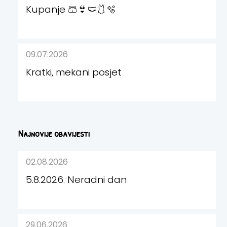
Kupanje 🩳👙🩲🩱🫧
09.07.2026
Kratki, mekani posjet
Najnovije obavijesti
02.08.2026
5.8.2026. Neradni dan
29.06.2026