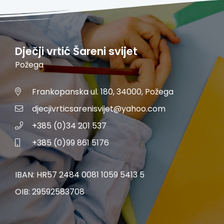
Dječji vrtić Šareni svijet
Požega
Frankopanska ul. 180, 34000, Požega
djecjivrticsarenisvijet@yahoo.com
+385 (0)34 201 537
+385 (0)99 861 5176
IBAN: HR57 2484 0081 1059 5413 5
OIB: 29592583708