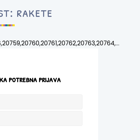
st: rakete
,20759,20760,20761,20762,20763,20764,...
ka potrebna prijava