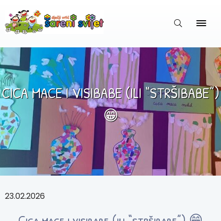
CICA MACE I VISIBABE (ILI “STRŠIBABE”)
😁
23.02.2026
Cica mace i visibabe (ili “stršibabe”) 😁