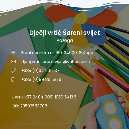
Dječji vrtić Šareni svijet
Požega
Frankopanska ul. 180, 34000, Požega
djecjivrticsarenisvijet@yahoo.com
+385 (0)34 201 537
+385 (0)99 861 5176
IBAN: HR57 2484 0081 1059 5413 5
OIB: 29592583708